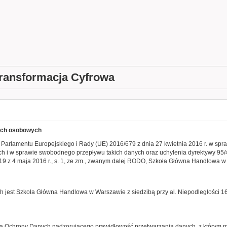
ransformacja Cyfrowa
nych osobowych
 Parlamentu Europejskiego i Rady (UE) 2016/679 z dnia 27 kwietnia 2016 r. w spr
 i w sprawie swobodnego przepływu takich danych oraz uchylenia dyrektywy 95/
119 z 4 maja 2016 r., s. 1, ze zm., zwanym dalej RODO, Szkoła Główna Handlowa w
h jest Szkoła Główna Handlowa w Warszawie z siedzibą przy al. Niepodległości 
ora Ochrony Danych nadzorującego prawidłowość przetwarzania danych, z którym