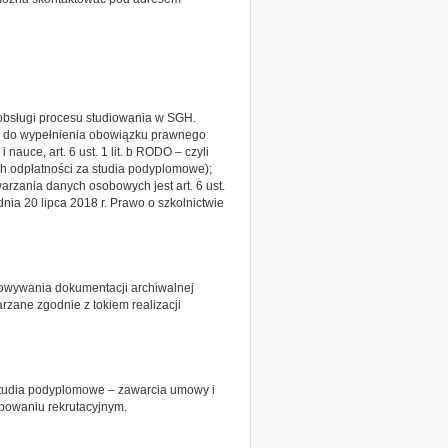
obsługi procesu studiowania w SGH.
dne do wypełnienia obowiązku prawnego
auce, art. 6 ust. 1 lit. b RODO – czyli
ch odpłatności za studia podyplomowe);
rzania danych osobowych jest art. 6 ust.
dnia 20 lipca 2018 r. Prawo o szkolnictwie
howywania dokumentacji archiwalnej
zane zgodnie z tokiem realizacji
 studia podyplomowe – zawarcia umowy i
powaniu rekrutacyjnym.