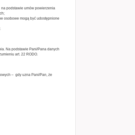
ne na podstawie umów powierzenia
ch;
ane osobowe mogą być udostępnione
.
nia. Na podstawie Pani/Pana danych
zumieniu art. 22 RODO.
bowych – gdy uzna Pani/Pan, że