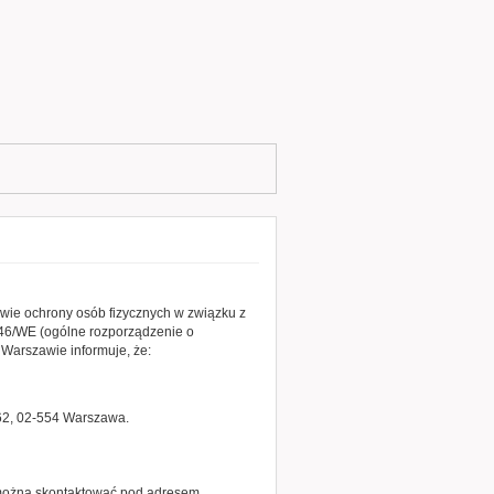
awie ochrony osób fizycznych w związku z
46/WE (ogólne rozporządzenie o
 Warszawie informuje, że:
162, 02-554 Warszawa.
 można skontaktować pod adresem