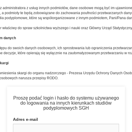
ez administratora z usług innych podmiotów, dane osobowe mogą być im ujawnio
 a podmioty te będą zobowiązane do zachowania poufności przetwarzanych dany
udia podyplomowe, które są współorganizowane z innym podmiotem, Pani/Pana d
r właściwy do spraw szkolnictwa wyższego i nauki oraz Główny Urząd Statystyczny
em danych
tępu do swoich danych osobowych, ich sprostowania lub ograniczenia przetwarza
decyzje, które opierają się wyłącznie na zautomatyzowanym przetwarzaniu w ro
skargi
wniesienia skargi do organu nadzorczego - Prezesa Urzędu Ochrony Danych Oso
 osobowych narusza przepisy RODO.
Proszę podać login i hasło do systemu używanego
do logowania na innych kierunkach studiów
podyplomowych SGH
Adres e-mail