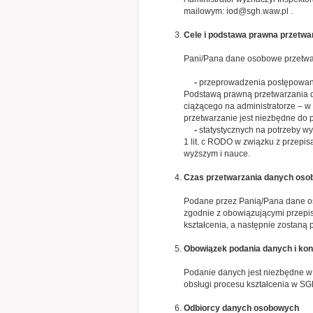
mailowym:
iod@sgh.waw.pl
.
Cele i podstawa prawna przetw
Pani/Pana dane osobowe przetwa
-
przeprowadzenia postępowani
Podstawą prawną przetwarzania da
ciążącego na administratorze – w z
przetwarzanie jest niezbędne do 
-
statystycznych na potrzeby w
1 lit. c RODO w związku z przepisa
wyższym i nauce.
Czas przetwarzania danych os
Podane przez Panią/Pana dane os
zgodnie z obowiązującymi przepi
kształcenia, a następnie zostaną
Obowiązek podania danych i ko
Podanie danych jest niezbędne w 
obsługi procesu kształcenia w S
Odbiorcy danych osobowych