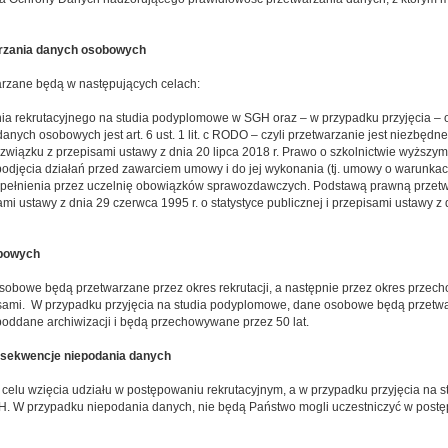
arzania danych osobowych
rzane będą w następujących celach:
a rekrutacyjnego na studia podyplomowe w SGH oraz – w przypadku przyjęcia – 
nych osobowych jest art. 6 ust. 1 lit. c RODO – czyli przetwarzanie jest niezbę
wiązku z przepisami ustawy z dnia 20 lipca 2018 r. Prawo o szkolnictwie wyższym i n
podjęcia działań przed zawarciem umowy i do jej wykonania (tj. umowy o warunka
ypełnienia przez uczelnię obowiązków sprawozdawczych. Podstawą prawną przetwa
mi ustawy z dnia 29 czerwca 1995 r. o statystyce publicznej i przepisami ustawy z 
obowych
obowe będą przetwarzane przez okres rekrutacji, a następnie przez okres przec
sami. W przypadku przyjęcia na studia podyplomowe, dane osobowe będą przetwar
 poddane archiwizacji i będą przechowywane przez 50 lat.
nsekwencje niepodania danych
celu wzięcia udziału w postępowaniu rekrutacyjnym, a w przypadku przyjęcia na
GH. W przypadku niepodania danych, nie będą Państwo mogli uczestniczyć w postę