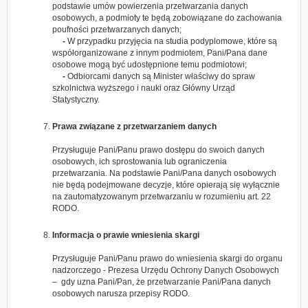
podstawie umów powierzenia przetwarzania danych
osobowych, a podmioty te będą zobowiązane do zachowania
poufności przetwarzanych danych;
-
W przypadku przyjęcia na studia podyplomowe, które są
współorganizowane z innym podmiotem, Pani/Pana dane
osobowe mogą być udostępnione temu podmiotowi;
-
Odbiorcami danych są Minister właściwy do spraw
szkolnictwa wyższego i nauki oraz Główny Urząd
Statystyczny.
Prawa związane z przetwarzaniem danych
Przysługuje Pani/Panu prawo dostępu do swoich danych
osobowych, ich sprostowania lub ograniczenia
przetwarzania. Na podstawie Pani/Pana danych osobowych
nie będą podejmowane decyzje, które opierają się wyłącznie
na zautomatyzowanym przetwarzaniu w rozumieniu art. 22
RODO.
Informacja o prawie wniesienia skargi
Przysługuje Pani/Panu prawo do wniesienia skargi do organu
nadzorczego - Prezesa Urzędu Ochrony Danych Osobowych
– gdy uzna Pani/Pan, że przetwarzanie Pani/Pana danych
osobowych narusza przepisy RODO.