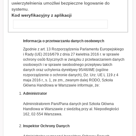
uwierzytelnienia umożliwi bezpieczne logowanie do
systemu.
Kod weryfikacyjny z aplikacji
Informacja o przetwarzaniu danych osobowych
Zgodnie z art. 13 Rozporządzenia Parlamentu Europejskiego
i Rady (UE) 2016/679 z dnia 27 kwietnia 2016 r. w sprawie
ochrony osób fizycznych w związku z przetwarzaniem danych
osobowych i w sprawie swobodnego przepływu takich
danych oraz uchylenia dyrektywy 95/46/WE (ogólne
rozporządzenie o ochronie danych), Dz. Urz. UE L 119 z 4
maja 2016 r., s. 1, ze zm., zwanym dalej RODO, Szkoła
Główna Handlowa w Warszawie informuje, że:
Administrator
Administratorem Pani/Pana danych jest Szkoła Główna
Handlowa w Warszawie z siedzibą przy al. Niepodległości
162, 02-554 Warszawa.
Inspektor Ochrony Danych