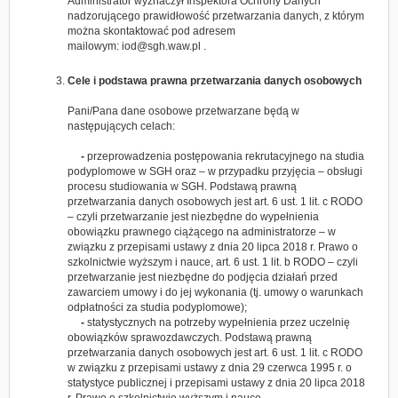
Administrator wyznaczył Inspektora Ochrony Danych
nadzorującego prawidłowość przetwarzania danych, z którym
można skontaktować pod adresem
mailowym:
iod@sgh.waw.pl
.
Cele i podstawa prawna przetwarzania danych osobowych
Pani/Pana dane osobowe przetwarzane będą w
następujących celach:
-
przeprowadzenia postępowania rekrutacyjnego na studia
podyplomowe w SGH oraz – w przypadku przyjęcia – obsługi
procesu studiowania w SGH. Podstawą prawną
przetwarzania danych osobowych jest art. 6 ust. 1 lit. c RODO
– czyli przetwarzanie jest niezbędne do wypełnienia
obowiązku prawnego ciążącego na administratorze – w
związku z przepisami ustawy z dnia 20 lipca 2018 r. Prawo o
szkolnictwie wyższym i nauce, art. 6 ust. 1 lit. b RODO – czyli
przetwarzanie jest niezbędne do podjęcia działań przed
zawarciem umowy i do jej wykonania (tj. umowy o warunkach
odpłatności za studia podyplomowe);
-
statystycznych na potrzeby wypełnienia przez uczelnię
obowiązków sprawozdawczych. Podstawą prawną
przetwarzania danych osobowych jest art. 6 ust. 1 lit. c RODO
w związku z przepisami ustawy z dnia 29 czerwca 1995 r. o
statystyce publicznej i przepisami ustawy z dnia 20 lipca 2018