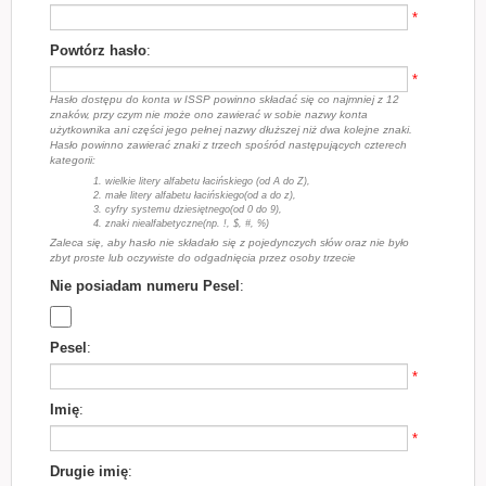
*
Powtórz hasło
:
*
Hasło dostępu do konta w ISSP powinno składać się co najmniej z 12
znaków, przy czym nie może ono zawierać w sobie nazwy konta
użytkownika ani części jego pełnej nazwy dłuższej niż dwa kolejne znaki.
Hasło powinno zawierać znaki z trzech spośród następujących czterech
kategorii:
1. wielkie litery alfabetu łacińskiego (od A do Z),
2. małe litery alfabetu łacińskiego(od a do z),
3. cyfry systemu dziesiętnego(od 0 do 9),
4. znaki niealfabetyczne(np. !, $, #, %)
Zaleca się, aby hasło nie składało się z pojedynczych słów oraz nie było
zbyt proste lub oczywiste do odgadnięcia przez osoby trzecie
Nie posiadam numeru Pesel
:
Pesel
:
*
Imię
:
*
Drugie imię
: