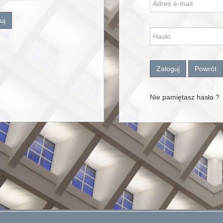
uj
Zaloguj
Powrót
Nie pamiętasz hasła ?