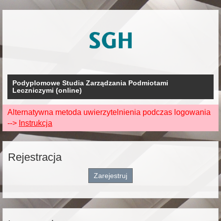
Podyplomowe Studia Zarządzania Podmiotami
Leczniczymi (online)
Alternatywna metoda uwierzytelnienia podczas logowania
-->
Instrukcja
Rejestracja
Zarejestruj